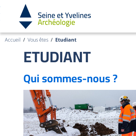
Cookies et traceurs utilisés sur ce site.
Aller
Aller
au
à
contenu
la
recherche
Accueil
Vous êtes
Etudiant
ETUDIANT
Qui sommes-nous ?