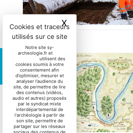
X
Masquer le ban
Les sites
Notre site sy-
archeologie.fr et
nos
Vous êtes
partenaires
utilisent des
cookies soumis à votre
consentement afin
d’optimiser, mesurer et
analyser l’audience du
site, de permettre de lire
des contenus (vidéos,
audio et autres) proposés
par le syndicat mixte
interdépartemental de
l'archéologie à partir de
son site, permettre de
partager sur les réseaux
sociaux des contenus de