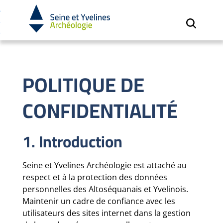
Cookies et traceurs utilisés sur ce site.
Aller
Aller
au
à
contenu
la
recherche
POLITIQUE DE
CONFIDENTIALITÉ
1. Introduction
Seine et Yvelines Archéologie est attaché au
respect et à la protection des données
personnelles des Altoséquanais et Yvelinois.
Maintenir un cadre de confiance avec les
utilisateurs des sites internet dans la gestion