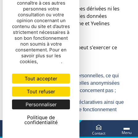
connaître à ces autres
Ce droit n’inclut ni les données dérivées ni les
personnes votre
consultation ou votre
données inférées, qui sont des données
opinion concernant un
personnelles créées par Seine et Yvelines
contenu du site et d’autres
Archéologie.
strictement nécessaires à
son bon fonctionnement
non soumis à votre
Les données sur lesquelles peut s’exercer ce
consentement. Pour en
droit sont :
savoir plus sur les
cookies,
cliquez ici
.
uniquement vos données personnelles, ce qui
Tout accepter
exclut les données personnelles anonymisées
ou les données qui ne vous concernent pas ;
Tout refuser
les données personnelles déclaratives ainsi que
Personnaliser
les données personnelles de fonctionnement
évoquées précédemment.
Politique de
confidentialité
Le droit à la portabilité ne peut pas porter
Vous êtes
Menu
Accueil
Infos
Contact
atteinte aux droits et libertés de tiers telles que