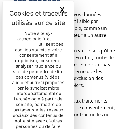
des données
X
Masquer le ban
Vous avez le droit d’obtenir vos données
personnelles dans un format lisible par
machine ou, si cela est possible, comme un
Notre site sy-
transfert direct d’un processeur à un autre.
archeologie.fr et
nos
partenaires
utilisent des
cookies soumis à votre
Nous attirons votre attention sur le fait qu’il ne
consentement afin
s’agit pas d’un droit général. En effet, toutes les
d’optimiser, mesurer et
données de tous les traitements ne sont pas
analyser l’audience du
portables et ce droit ne concerne que les
site, de permettre de lire
des contenus (vidéos,
traitements automatisés à l’exclusion des
audio et autres) proposés
traitements manuels ou papiers.
par le syndicat mixte
interdépartemental de
l'archéologie à partir de
En outre, ce droit est limité aux traitements
son site, permettre de
dont la base juridique est votre consentement,
partager sur les réseaux
l’exécution de mesures précontractuelles ou
sociaux des contenus de
notre site avec d’autres
un contrat.
personnes ou de faire