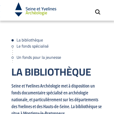
Cookies et traceurs utilisés sur ce site.
Aller
Aller
au
à
contenu
la
recherche
La bibliothèque
Le fonds spécialisé
Un fonds pour la jeunesse
LA BIBLIOTHÈQUE
Seine et Yvelines Archéologie met à disposition un
fonds documentaire spécialisé en archéologie
nationale, et particulièrement sur les départements
des Yvelines et des Hauts-de-Seine. La bibliothèque se
situe à Montigny-le-Bretonneux.