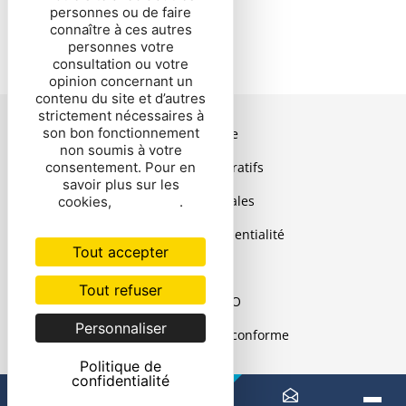
vous
.
personnes ou de faire
connaître à ces autres
personnes votre
consultation ou votre
opinion concernant un
contenu du site et d’autres
strictement nécessaires à
son bon fonctionnement
Plan de site
non soumis à votre
consentement. Pour en
Actes administratifs
savoir plus sur les
Mentions légales
cookies,
cliquez ici
.
Politique de confidentialité
Tout accepter
Cookies
Tout refuser
Contact DPO
Personnaliser
Accessibilité : non conforme
Politique de
confidentialité
Vous êtes