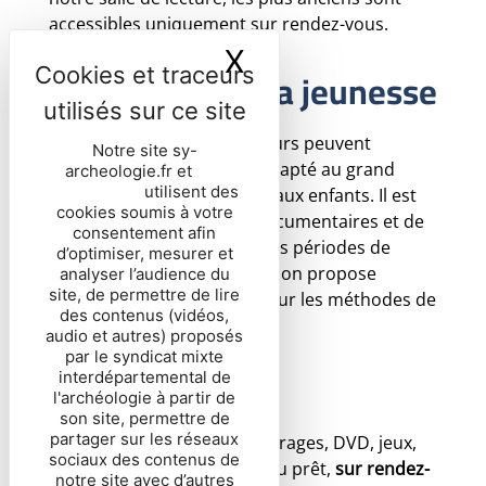
accessibles uniquement sur rendez-vous.
X
Masquer le ban
Un fonds pour la jeunesse
Les enseignants et médiateurs peuvent
Notre site sy-
emprunter un fonds plus adapté au grand
archeologie.fr et
nos
partenaires
utilisent des
public et, particulièrement, aux enfants. Il est
cookies soumis à votre
composé d'ouvrages, de documentaires et de
consentement afin
DVD abordant les différentes périodes de
d’optimiser, mesurer et
l’histoire humaine. Une section propose
analyser l’audience du
site, de permettre de lire
également des ressources sur les méthodes de
des contenus (vidéos,
l’archéologie.
audio et autres) proposés
par le syndicat mixte
interdépartemental de
Fonds jeunesse
l'archéologie à partir de
son site, permettre de
partager sur les réseaux
Actuellement 800 titres (ouvrages, DVD, jeux,
sociaux des contenus de
revues...) sont disponibles au prêt,
sur rendez-
notre site avec d’autres