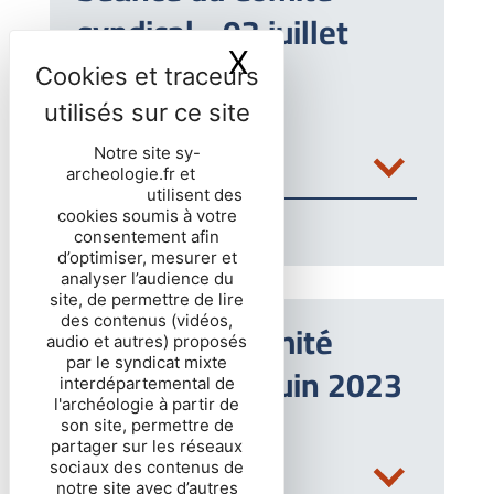
syndical - 03 juillet
X
Masquer le ban
2023
DÉLIBÉRATIONS
Notre site sy-
archeologie.fr et
nos
partenaires
utilisent des
cookies soumis à votre
consentement afin
d’optimiser, mesurer et
analyser l’audience du
site, de permettre de lire
des contenus (vidéos,
Séance du Comité
audio et autres) proposés
par le syndicat mixte
syndical - 26 juin 2023
interdépartemental de
l'archéologie à partir de
son site, permettre de
partager sur les réseaux
DÉLIBÉRATIONS
sociaux des contenus de
notre site avec d’autres